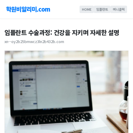
학원비알리미.com
HOME
임플란트
머니클릭
임플란트 수술과정: 건강을 지키며 자세한 설명
xn--oy2b25bmwcz3ln2b432b.com