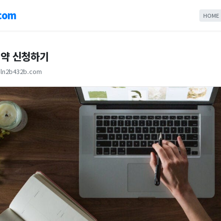
com
HOME
약 신청하기
ln2b432b.com