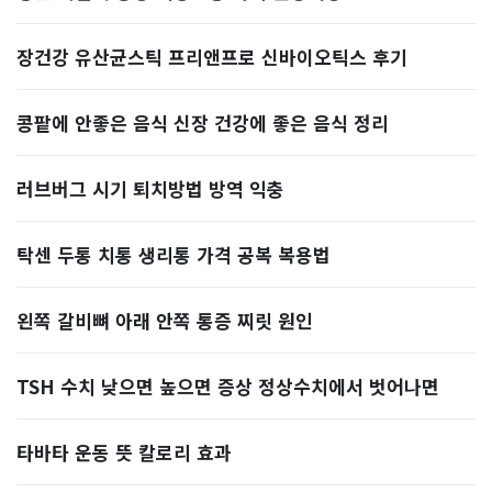
장건강 유산균스틱 프리앤프로 신바이오틱스 후기
콩팥에 안좋은 음식 신장 건강에 좋은 음식 정리
러브버그 시기 퇴치방법 방역 익충
탁센 두통 치통 생리통 가격 공복 복용법
왼쪽 갈비뼈 아래 안쪽 통증 찌릿 원인
TSH 수치 낮으면 높으면 증상 정상수치에서 벗어나면
타바타 운동 뜻 칼로리 효과