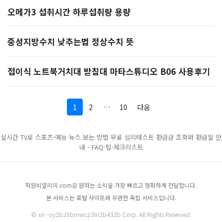
오메가3 섭취시간 하루섭취량 용량
중성지방수치 낮추는법 정상수치 뜻
접이식 노트북거치대 받침대 마타스튜디오 B06 사용후기
1
2
…
10
다음
실시간 TV로 스포츠·예능·뉴스 보는 방법
무료 심리테스트
환급금 조회와 환급일 안
내 - FAQ·팁·체크리스트
학원비알리미.com은 원하는 소식을 가장 빠르고 정확하게 전달합니다.
본 서비스는 포털 사이트와 무관한 독립 서비스입니다.
© xn--oy2b25bmwcz3ln2b432b Corp. All Rights Reserved.