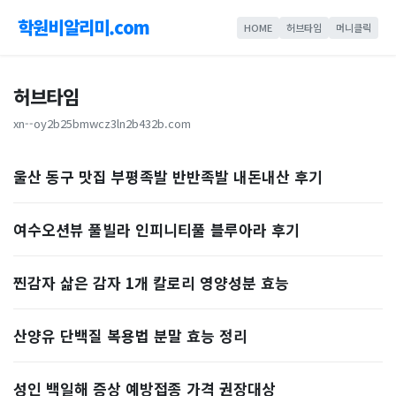
학원비알리미.com
HOME
허브타임
머니클릭
허브타임
xn--oy2b25bmwcz3ln2b432b.com
울산 동구 맛집 부평족발 반반족발 내돈내산 후기
여수오션뷰 풀빌라 인피니티풀 블루아라 후기
찐감자 삶은 감자 1개 칼로리 영양성분 효능
산양유 단백질 복용법 분말 효능 정리
성인 백일해 증상 예방접종 가격 권장대상