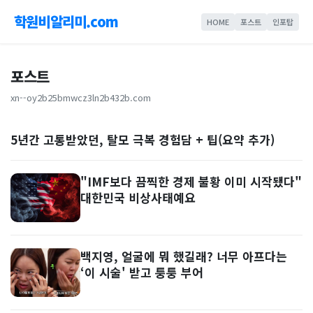
학원비알리미.com
HOME
포스트
인포탑
포스트
xn--oy2b25bmwcz3ln2b432b.com
5년간 고통받았던, 탈모 극복 경험담 + 팁(요약 추가)
"IMF보다 끔찍한 경제 불황 이미 시작됐다"
대한민국 비상사태예요
백지영, 얼굴에 뭐 했길래? 너무 아프다는
‘이 시술' 받고 퉁퉁 부어