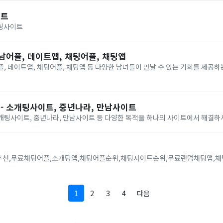
이트
팅사이트
남어플, 데이트앱, 채팅어플, 채팅앱
, 데이트앱, 채팅어플, 채팅앱 등 다양한 남녀들이 만날 수 있는 기회를 제공
- 소개팅사이트, 중년나라, 만남사이트
개팅사이트, 중년나라, 만남사이트 등 다양한 목적을 하나의 사이트에서 해결
추천,무료채팅어플,소개팅앱,채팅어플순위,채팅사이트순위,무료랜덤채팅앱,
1
2
3
4
다음