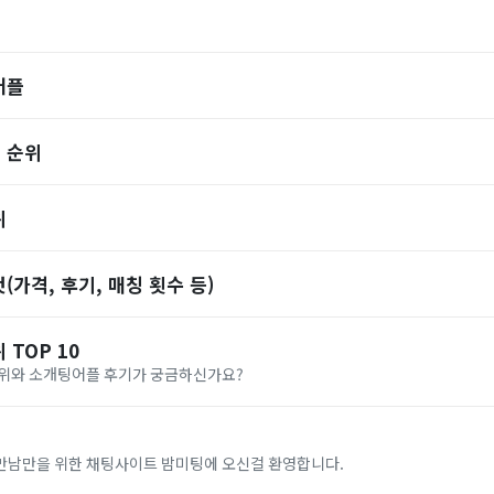
어플
 순위
위
(가격, 후기, 매칭 횟수 등)
 TOP 10
순위와 소개팅어플 후기가 궁금하신가요?
만남만을 위한 채팅사이트 밤미팅에 오신걸 환영합니다.